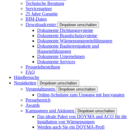
Technische Beratung
Servicepartner
25 Jahre Garantie
BIM-Daten
Downloadcenter
Dropdown umschalten
Dokumente Dichtungssysteme
Dokumente Brandschutzsysteme
Dokumente Wärmepumpeneinführungen
Dokumente Bauherrenpakete und
Hauseinführungen
Dokumente Unternehmen
Dokumente Services
Prospektbestellung
FAQ
Händlersuche
Neuigkeiten
Dropdown umschalten
Veranstaltungen
Dropdown umschalten
Online-Schulung zum Umgang mit Isocyanaten
Pressebereich
Awards
Kampagnen und Aktionen
Dropdown umschalten
Das ideale Paket von DOYMA und ACO für die
Installation von Wärmepumpen
Werden auch Sie ein DOYMA-Profi