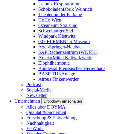
Leibniz Respiratorium
Schokoladenfabrik Weinrich
Theater an der Parkaue
HoHo Wien
Ozeaneum Stralsund
Schweiburger Siel
Windpark Klettwitz
007 ELEMENTS Museum
Axel-Springer-Neubau
SAP Rechenzentrum (WDF51)
ArcelorMittal Kaltwalzwerk
Elbphilharmonie
Bundesrat Preussisches Herrenhaus
BASF TDI-Anlage
Airbus Finkenwerder
Podcast
Social-Media
Newsletter
Unternehmen
Dropdown umschalten
Alles über DOYMA
Qualität & Sicherheit
Forschung & Entwicklung
Nachhaltigkeit
EcoVadis
Soziales Engagement