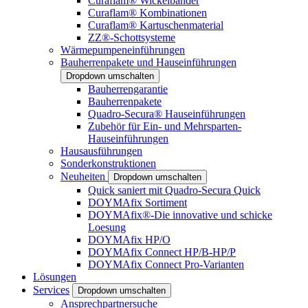
Curaflam® Wickelbänder
Curaflam® Kombinationen
Curaflam® Kartuschenmaterial
ZZ®-Schottsysteme
Wärmepumpeneinführungen
Bauherrenpakete und Hauseinführungen
Dropdown umschalten
Bauherrengarantie
Bauherrenpakete
Quadro-Secura® Hauseinführungen
Zubehör für Ein- und Mehrsparten-
Hauseinführungen
Hausausführungen
Sonderkonstruktionen
Neuheiten
Dropdown umschalten
Quick saniert mit Quadro-Secura Quick
DOYMAfix Sortiment
DOYMAfix®-Die innovative und schicke
Loesung
DOYMAfix HP/O
DOYMAfix Connect HP/B-HP/P
DOYMAfix Connect Pro-Varianten
Lösungen
Services
Dropdown umschalten
Ansprechpartnersuche