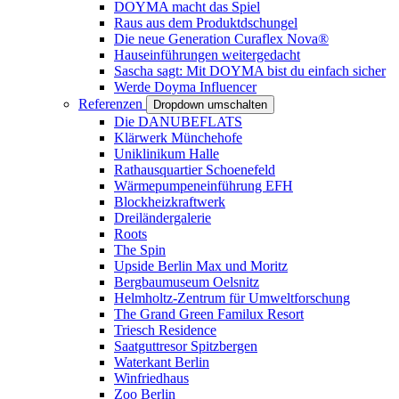
DOYMA macht das Spiel
Raus aus dem Produktdschungel
Die neue Generation Curaflex Nova®
Hauseinführungen weitergedacht
Sascha sagt: Mit DOYMA bist du einfach sicher
Werde Doyma Influencer
Referenzen
Dropdown umschalten
Die DANUBEFLATS
Klärwerk Münchehofe
Uniklinikum Halle
Rathausquartier Schoenefeld
Wärmepumpeneinführung EFH
Blockheizkraftwerk
Dreiländergalerie
Roots
The Spin
Upside Berlin Max und Moritz
Bergbaumuseum Oelsnitz
Helmholtz-Zentrum für Umweltforschung
The Grand Green Familux Resort
Triesch Residence
Saatguttresor Spitzbergen
Waterkant Berlin
Winfriedhaus
Zoo Berlin