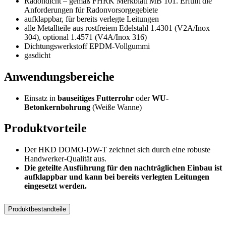
Radondicht – gemäß FHRK Merkblatt MB 101. Erfüllt die
Anforderungen für Radonvorsorgegebiete
aufklappbar, für bereits verlegte Leitungen
alle Metallteile aus rostfreiem Edelstahl 1.4301 (V2A/Inox
304), optional 1.4571 (V4A/Inox 316)
Dichtungswerkstoff EPDM-Vollgummi
gasdicht
Anwendungsbereiche
Einsatz in
bauseitiges Futterrohr
oder
WU-
Betonkernbohrung
(Weiße Wanne)
Produktvorteile
Der HKD DOMO-DW-T zeichnet sich durch eine robuste
Handwerker-Qualität aus.
Die geteilte Ausführung für den nachträglichen Einbau ist
aufklappbar und kann bei bereits verlegten Leitungen
eingesetzt werden.
Produktbestandteile