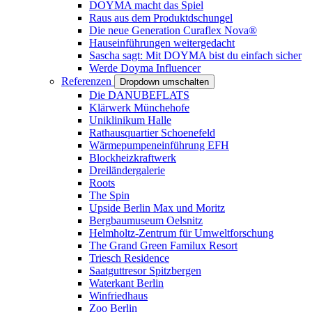
DOYMA macht das Spiel
Raus aus dem Produktdschungel
Die neue Generation Curaflex Nova®
Hauseinführungen weitergedacht
Sascha sagt: Mit DOYMA bist du einfach sicher
Werde Doyma Influencer
Referenzen
Dropdown umschalten
Die DANUBEFLATS
Klärwerk Münchehofe
Uniklinikum Halle
Rathausquartier Schoenefeld
Wärmepumpeneinführung EFH
Blockheizkraftwerk
Dreiländergalerie
Roots
The Spin
Upside Berlin Max und Moritz
Bergbaumuseum Oelsnitz
Helmholtz-Zentrum für Umweltforschung
The Grand Green Familux Resort
Triesch Residence
Saatguttresor Spitzbergen
Waterkant Berlin
Winfriedhaus
Zoo Berlin