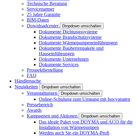
Technische Beratung
Servicepartner
25 Jahre Garantie
BIM-Daten
Downloadcenter
Dropdown umschalten
Dokumente Dichtungssysteme
Dokumente Brandschutzsysteme
Dokumente Wärmepumpeneinführungen
Dokumente Bauherrenpakete und
Hauseinführungen
Dokumente Unternehmen
Dokumente Services
Prospektbestellung
FAQ
Händlersuche
Neuigkeiten
Dropdown umschalten
Veranstaltungen
Dropdown umschalten
Online-Schulung zum Umgang mit Isocyanaten
Pressebereich
Awards
Kampagnen und Aktionen
Dropdown umschalten
Das ideale Paket von DOYMA und ACO für die
Installation von Wärmepumpen
Werden auch Sie ein DOYMA-Profi