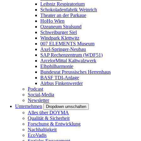
Leibniz Respiratorium
Schokoladenfabrik Weinrich
Theater an der Parkaue
HoHo Wien
Ozeaneum Stralsund
Schweiburger Siel
Windpark Klettwitz
007 ELEMENTS Museum
Axel-Springer-Neubau
SAP Rechenzentrum (WDF51)
ArcelorMittal Kaltwalzwerk
Elbphilharmonie
Bundesrat Preussisches Herrenhaus
BASF TDI-Anlage
Airbus Finkenwerder
Podcast
Social-Media
Newsletter
Unternehmen
Dropdown umschalten
Alles über DOYMA
Qualität & Sicherheit
Forschung & Entwicklung
Nachhaltigkeit
EcoVadis
Soziales Engagement