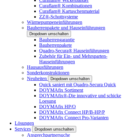
Curaflam® Wickelbänder
Curaflam® Kombinationen
Curaflam® Kartuschenmaterial
ZZ®-Schottsysteme
Wärmepumpeneinführungen
Bauherrenpakete und Hauseinführungen
Dropdown umschalten
Bauherrengarantie
Bauherrenpakete
Quadro-Secura® Hauseinführungen
Zubehör für Ein- und Mehrsparten-
Hauseinführungen
Hausausführungen
Sonderkonstruktionen
Neuheiten
Dropdown umschalten
Quick saniert mit Quadro-Secura Quick
DOYMAfix Sortiment
DOYMAfix®-Die innovative und schicke
Loesung
DOYMAfix HP/O
DOYMAfix Connect HP/B-HP/P
DOYMAfix Connect Pro-Varianten
Lösungen
Services
Dropdown umschalten
Ansprechpartnersuche