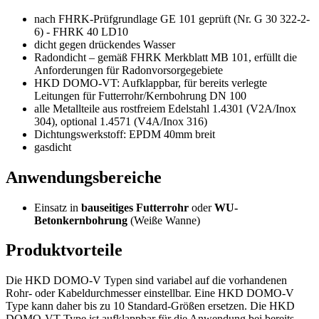
nach FHRK-Prüfgrundlage GE 101 geprüft (Nr. G 30 322-2-
6) - FHRK 40 LD10
dicht gegen drückendes Wasser
Radondicht – gemäß FHRK Merkblatt MB 101, erfüllt die
Anforderungen für Radonvorsorgegebiete
HKD DOMO-VT: Aufklappbar, für bereits verlegte
Leitungen für Futterrohr/Kernbohrung DN 100
alle Metallteile aus rostfreiem Edelstahl 1.4301 (V2A/Inox
304), optional 1.4571 (V4A/Inox 316)
Dichtungswerkstoff: EPDM 40mm breit
gasdicht
Anwendungsbereiche
Einsatz in
bauseitiges Futterrohr
oder
WU-
Betonkernbohrung
(Weiße Wanne)
Produktvorteile
Die HKD DOMO-V Typen sind variabel auf die vorhandenen
Rohr- oder Kabeldurchmesser einstellbar. Eine HKD DOMO-V
Type kann daher bis zu 10 Standard-Größen ersetzen. Die HKD
DOMO-VT Type ist aufklappbar für die Anwendung bei bereits