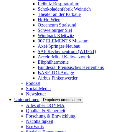
Leibniz Respiratorium
Schokoladenfabrik Weinrich
Theater an der Parkaue
HoHo Wien
Ozeaneum Stralsund
Schweiburger Siel
Windpark Klettwitz
007 ELEMENTS Museum
Axel-Springer-Neubau
SAP Rechenzentrum (WDF51)
ArcelorMittal Kaltwalzwerk
Elbphilharmonie
Bundesrat Preussisches Herrenhaus
BASF TDI-Anlage
Airbus Finkenwerder
Podcast
Social-Media
Newsletter
Unternehmen
Dropdown umschalten
Alles über DOYMA
Qualität & Sicherheit
Forschung & Entwicklung
Nachhaltigkeit
EcoVadis
Soziales Engagement