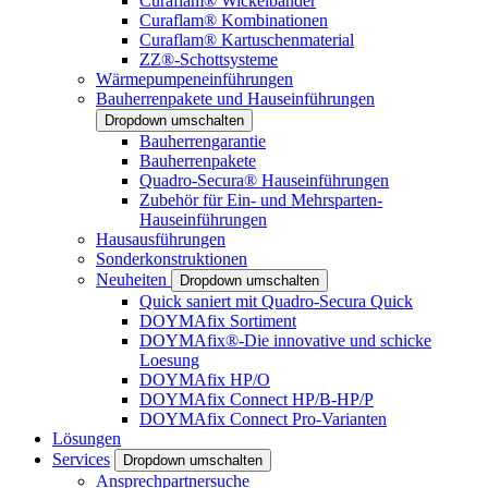
Curaflam® Wickelbänder
Curaflam® Kombinationen
Curaflam® Kartuschenmaterial
ZZ®-Schottsysteme
Wärmepumpeneinführungen
Bauherrenpakete und Hauseinführungen
Dropdown umschalten
Bauherrengarantie
Bauherrenpakete
Quadro-Secura® Hauseinführungen
Zubehör für Ein- und Mehrsparten-
Hauseinführungen
Hausausführungen
Sonderkonstruktionen
Neuheiten
Dropdown umschalten
Quick saniert mit Quadro-Secura Quick
DOYMAfix Sortiment
DOYMAfix®-Die innovative und schicke
Loesung
DOYMAfix HP/O
DOYMAfix Connect HP/B-HP/P
DOYMAfix Connect Pro-Varianten
Lösungen
Services
Dropdown umschalten
Ansprechpartnersuche