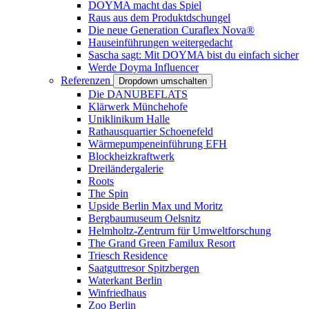
DOYMA macht das Spiel
Raus aus dem Produktdschungel
Die neue Generation Curaflex Nova®
Hauseinführungen weitergedacht
Sascha sagt: Mit DOYMA bist du einfach sicher
Werde Doyma Influencer
Referenzen
Dropdown umschalten
Die DANUBEFLATS
Klärwerk Münchehofe
Uniklinikum Halle
Rathausquartier Schoenefeld
Wärmepumpeneinführung EFH
Blockheizkraftwerk
Dreiländergalerie
Roots
The Spin
Upside Berlin Max und Moritz
Bergbaumuseum Oelsnitz
Helmholtz-Zentrum für Umweltforschung
The Grand Green Familux Resort
Triesch Residence
Saatguttresor Spitzbergen
Waterkant Berlin
Winfriedhaus
Zoo Berlin