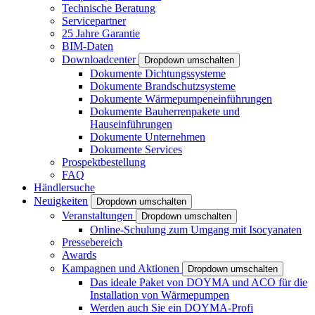
Technische Beratung
Servicepartner
25 Jahre Garantie
BIM-Daten
Downloadcenter
Dropdown umschalten
Dokumente Dichtungssysteme
Dokumente Brandschutzsysteme
Dokumente Wärmepumpeneinführungen
Dokumente Bauherrenpakete und
Hauseinführungen
Dokumente Unternehmen
Dokumente Services
Prospektbestellung
FAQ
Händlersuche
Neuigkeiten
Dropdown umschalten
Veranstaltungen
Dropdown umschalten
Online-Schulung zum Umgang mit Isocyanaten
Pressebereich
Awards
Kampagnen und Aktionen
Dropdown umschalten
Das ideale Paket von DOYMA und ACO für die
Installation von Wärmepumpen
Werden auch Sie ein DOYMA-Profi