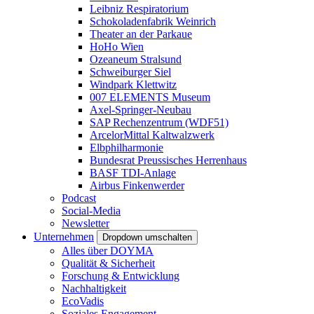
Leibniz Respiratorium
Schokoladenfabrik Weinrich
Theater an der Parkaue
HoHo Wien
Ozeaneum Stralsund
Schweiburger Siel
Windpark Klettwitz
007 ELEMENTS Museum
Axel-Springer-Neubau
SAP Rechenzentrum (WDF51)
ArcelorMittal Kaltwalzwerk
Elbphilharmonie
Bundesrat Preussisches Herrenhaus
BASF TDI-Anlage
Airbus Finkenwerder
Podcast
Social-Media
Newsletter
Unternehmen
Dropdown umschalten
Alles über DOYMA
Qualität & Sicherheit
Forschung & Entwicklung
Nachhaltigkeit
EcoVadis
Soziales Engagement