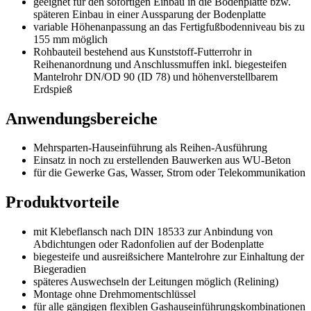
geeignet für den sofortigen Einbau in die Bodenplatte bzw.
späteren Einbau in einer Aussparung der Bodenplatte
variable Höhenanpassung an das Fertigfußbodenniveau bis zu
155 mm möglich
Rohbauteil bestehend aus Kunststoff-Futterrohr in
Reihenanordnung und Anschlussmuffen inkl. biegesteifen
Mantelrohr DN/OD 90 (ID 78) und höhenverstellbarem
Erdspieß
Anwendungsbereiche
Mehrsparten-Hauseinführung als Reihen-Ausführung
Einsatz in noch zu erstellenden Bauwerken aus WU-Beton
für die Gewerke Gas, Wasser, Strom oder Telekommunikation
Produktvorteile
mit Klebeflansch nach DIN 18533 zur Anbindung von
Abdichtungen oder Radonfolien auf der Bodenplatte
biegesteife und ausreißsichere Mantelrohre zur Einhaltung der
Biegeradien
späteres Auswechseln der Leitungen möglich (Relining)
Montage ohne Drehmomentschlüssel
für alle gängigen flexiblen Gashauseinführungskombinationen