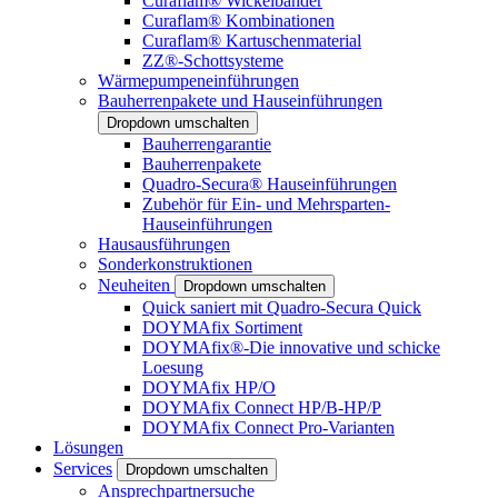
Curaflam® Wickelbänder
Curaflam® Kombinationen
Curaflam® Kartuschenmaterial
ZZ®-Schottsysteme
Wärmepumpeneinführungen
Bauherrenpakete und Hauseinführungen
Dropdown umschalten
Bauherrengarantie
Bauherrenpakete
Quadro-Secura® Hauseinführungen
Zubehör für Ein- und Mehrsparten-
Hauseinführungen
Hausausführungen
Sonderkonstruktionen
Neuheiten
Dropdown umschalten
Quick saniert mit Quadro-Secura Quick
DOYMAfix Sortiment
DOYMAfix®-Die innovative und schicke
Loesung
DOYMAfix HP/O
DOYMAfix Connect HP/B-HP/P
DOYMAfix Connect Pro-Varianten
Lösungen
Services
Dropdown umschalten
Ansprechpartnersuche