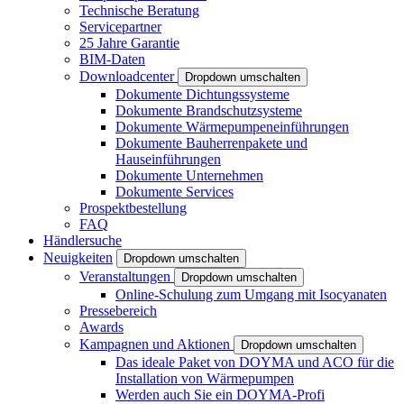
Technische Beratung
Servicepartner
25 Jahre Garantie
BIM-Daten
Downloadcenter
Dropdown umschalten
Dokumente Dichtungssysteme
Dokumente Brandschutzsysteme
Dokumente Wärmepumpeneinführungen
Dokumente Bauherrenpakete und
Hauseinführungen
Dokumente Unternehmen
Dokumente Services
Prospektbestellung
FAQ
Händlersuche
Neuigkeiten
Dropdown umschalten
Veranstaltungen
Dropdown umschalten
Online-Schulung zum Umgang mit Isocyanaten
Pressebereich
Awards
Kampagnen und Aktionen
Dropdown umschalten
Das ideale Paket von DOYMA und ACO für die
Installation von Wärmepumpen
Werden auch Sie ein DOYMA-Profi