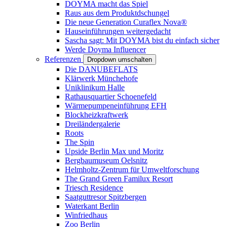
DOYMA macht das Spiel
Raus aus dem Produktdschungel
Die neue Generation Curaflex Nova®
Hauseinführungen weitergedacht
Sascha sagt: Mit DOYMA bist du einfach sicher
Werde Doyma Influencer
Referenzen
Dropdown umschalten
Die DANUBEFLATS
Klärwerk Münchehofe
Uniklinikum Halle
Rathausquartier Schoenefeld
Wärmepumpeneinführung EFH
Blockheizkraftwerk
Dreiländergalerie
Roots
The Spin
Upside Berlin Max und Moritz
Bergbaumuseum Oelsnitz
Helmholtz-Zentrum für Umweltforschung
The Grand Green Familux Resort
Triesch Residence
Saatguttresor Spitzbergen
Waterkant Berlin
Winfriedhaus
Zoo Berlin